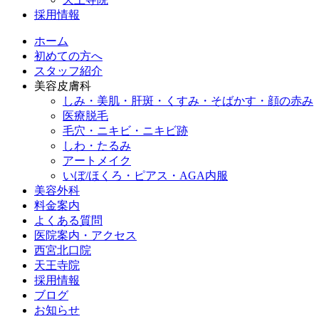
採用情報
ホーム
初めての方へ
スタッフ紹介
美容皮膚科
しみ・美肌・肝斑・くすみ・そばかす・顔の赤み
医療脱毛
毛穴・ニキビ・ニキビ跡
しわ・たるみ
アートメイク
いぼ/ほくろ・ピアス・AGA内服
美容外科
料金案内
よくある質問
医院案内・アクセス
西宮北口院
天王寺院
採用情報
ブログ
お知らせ