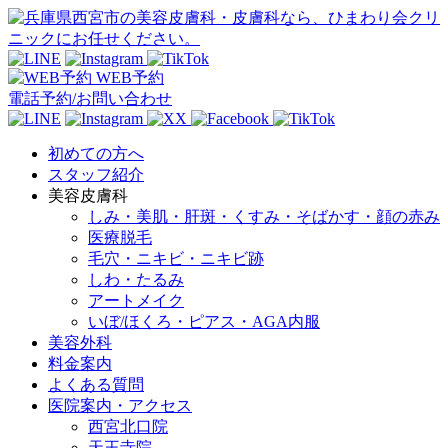
WEB予約
電話予約/お問い合わせ
初めての方へ
スタッフ紹介
美容皮膚科
しみ・美肌・肝斑・くすみ・そばかす・顔の赤み
医療脱毛
毛穴・ニキビ・ニキビ跡
しわ・たるみ
アートメイク
いぼ/ほくろ・ピアス・AGA内服
美容外科
料金案内
よくある質問
医院案内・アクセス
西宮北口院
天王寺院