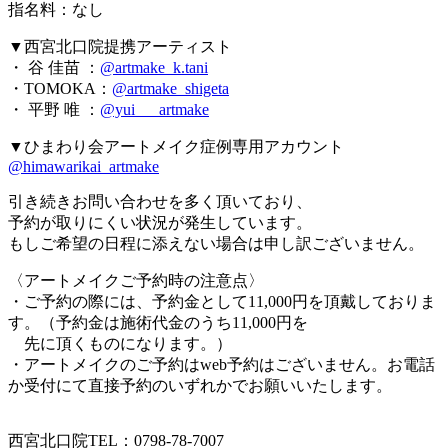
指名料：なし
▼西宮北口院提携アーティスト
・ 谷 佳苗 ：
@artmake_k.tani
・TOMOKA：
@artmake_shigeta
・ 平野 唯 ：
@yui___artmake
▼ひまわり会アートメイク症例専用アカウント
@himawarikai_artmake
引き続きお問い合わせを多く頂いており、
予約が取りにくい状況が発生しています。
もしご希望の日程に添えない場合は申し訳ございません。
〈アートメイクご予約時の注意点〉
・ご予約の際には、予約金として11,000円を頂戴しておりま
す。（予約金は施術代金のうち11,000円を
先に頂くものになります。）
・アートメイクのご予約はweb予約はございません。お電話
か受付にて直接予約のいずれかでお願いいたします。
西宮北口院TEL：0798-78-7007