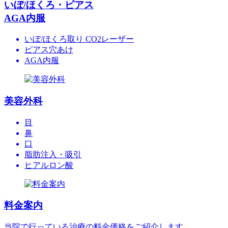
いぼ/ほくろ・ピアス
AGA内服
いぼ/ほくろ取り CO2レーザー
ピアス穴あけ
AGA内服
美容外科
目
鼻
口
脂肪注入・吸引
ヒアルロン酸
料金案内
当院で行っている治療の料金価格をご紹介します。