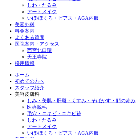
しわ・たるみ
アートメイク
いぼ/ほくろ・ピアス・AGA内服
美容外科
料金案内
よくある質問
医院案内・アクセス
西宮北口院
天王寺院
採用情報
ホーム
初めての方へ
スタッフ紹介
美容皮膚科
しみ・美肌・肝斑・くすみ・そばかす・顔の赤み
医療脱毛
毛穴・ニキビ・ニキビ跡
しわ・たるみ
アートメイク
いぼ/ほくろ・ピアス・AGA内服