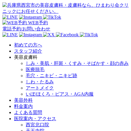
WEB予約
電話予約/お問い合わせ
初めての方へ
スタッフ紹介
美容皮膚科
しみ・美肌・肝斑・くすみ・そばかす・顔の赤み
医療脱毛
毛穴・ニキビ・ニキビ跡
しわ・たるみ
アートメイク
いぼ/ほくろ・ピアス・AGA内服
美容外科
料金案内
よくある質問
医院案内・アクセス
西宮北口院
天王寺院