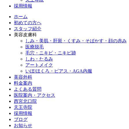
採用情報
ホーム
初めての方へ
スタッフ紹介
美容皮膚科
しみ・美肌・肝斑・くすみ・そばかす・顔の赤み
医療脱毛
毛穴・ニキビ・ニキビ跡
しわ・たるみ
アートメイク
いぼ/ほくろ・ピアス・AGA内服
美容外科
料金案内
よくある質問
医院案内・アクセス
西宮北口院
天王寺院
採用情報
ブログ
お知らせ