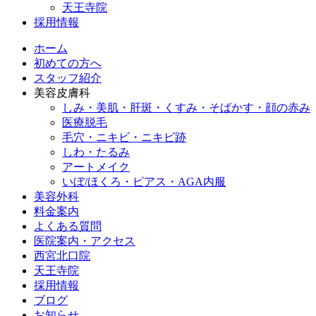
天王寺院
採用情報
ホーム
初めての方へ
スタッフ紹介
美容皮膚科
しみ・美肌・肝斑・くすみ・そばかす・顔の赤み
医療脱毛
毛穴・ニキビ・ニキビ跡
しわ・たるみ
アートメイク
いぼ/ほくろ・ピアス・AGA内服
美容外科
料金案内
よくある質問
医院案内・アクセス
西宮北口院
天王寺院
採用情報
ブログ
お知らせ