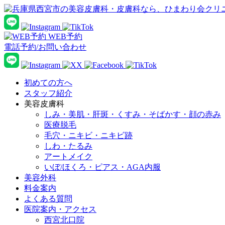
WEB予約
電話予約/お問い合わせ
初めての方へ
スタッフ紹介
美容皮膚科
しみ・美肌・肝斑・くすみ・そばかす・顔の赤み
医療脱毛
毛穴・ニキビ・ニキビ跡
しわ・たるみ
アートメイク
いぼ/ほくろ・ピアス・AGA内服
美容外科
料金案内
よくある質問
医院案内・アクセス
西宮北口院