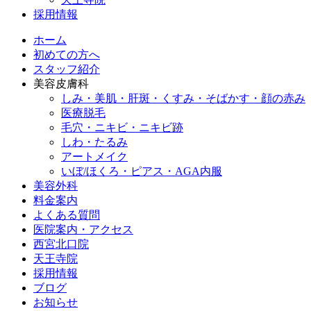
採用情報
ホーム
初めての方へ
スタッフ紹介
美容皮膚科
しみ・美肌・肝斑・くすみ・そばかす・顔の赤み
医療脱毛
毛穴・ニキビ・ニキビ跡
しわ・たるみ
アートメイク
いぼ/ほくろ・ピアス・AGA内服
美容外科
料金案内
よくある質問
医院案内・アクセス
西宮北口院
天王寺院
採用情報
ブログ
お知らせ