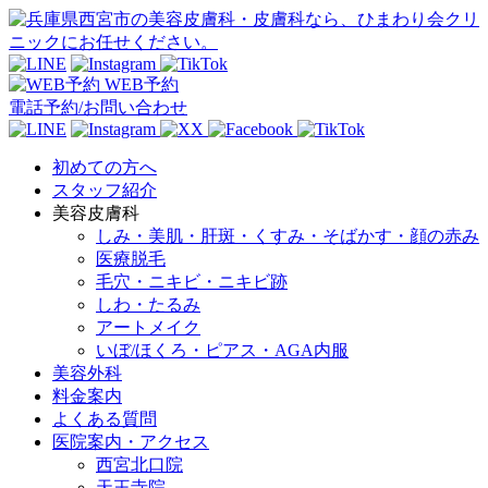
WEB予約
電話予約/お問い合わせ
初めての方へ
スタッフ紹介
美容皮膚科
しみ・美肌・肝斑・くすみ・そばかす・顔の赤み
医療脱毛
毛穴・ニキビ・ニキビ跡
しわ・たるみ
アートメイク
いぼ/ほくろ・ピアス・AGA内服
美容外科
料金案内
よくある質問
医院案内・アクセス
西宮北口院
天王寺院