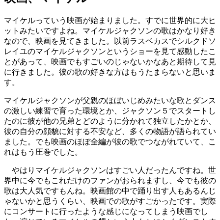
マイケルっていう映画が始まりました。すでに世界的に大ヒ
ットみたいですよね。マイケルジャクソンの歌はかなり好き
なので、映画を見てきました。以前ラスベカスでシルクドソ
レイユのマイケルジャクソンというショーを見て感動したこ
とがあって、映画でもすごいのじゃないかなあと期待して見
に行きました。彼の歌の好きな方はもうたまらないと思いま
す。
マイケルジャクソンが父親のほぼいじめみたいな歌とダンス
の激しい練習で育った環境とか、ジャクソン５でスタートし
たのに彼が他の兄弟とどのように分かれて独立したかとか、
彼の自分の顔貌に対する不安など、多くの物語が語られてい
ました。でも映画のほぼ全編が彼の歌でつながれていて、こ
れはもう圧巻でした。
やはりマイケルジャクソンはすごい人だったんですね。世
界中に今でもこれだけのファンがおられますし、今でも彼の
歌は大人気ですもんね。映画館の中で踊り出す人もあるんじ
ゃないかと思うくらい、映画での歌がすごかったです。実際
にコンサートに行ったような感じになってしまう映画でし