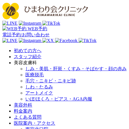
WEB予約
電話予約/お問い合わせ
初めての方へ
スタッフ紹介
美容皮膚科
しみ・美肌・肝斑・くすみ・そばかす・顔の赤み
医療脱毛
毛穴・ニキビ・ニキビ跡
しわ・たるみ
アートメイク
いぼ/ほくろ・ピアス・AGA内服
美容外科
料金案内
よくある質問
医院案内・アクセス