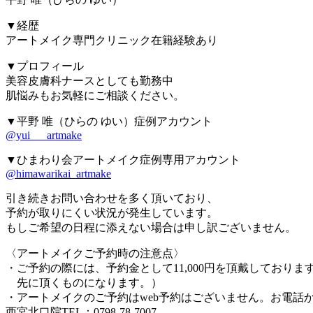
▼経歴
アートメイク専門クリニック在籍経験あり
▼プロフィール
美容皮膚科ナースとしても勤務中
肌悩みもお気軽にご相談ください。
▼平野 唯（ひらの ゆい）症例アカウント
@yui___artmake
▼ひまわり会アートメイク症例専用アカウント
@himawarikai_artmake
引き続きお問い合わせを多く頂いており、
予約が取りにくい状況が発生しています。
もしご希望の日程に添えない場合は申し訳ございません。
〈アートメイクご予約時の注意点〉
・ご予約の際には、予約金として11,000円を頂戴しております
先に頂くものになります。）
・アートメイクのご予約はweb予約はございません。お電話
西宮北口院TEL：0798-78-7007