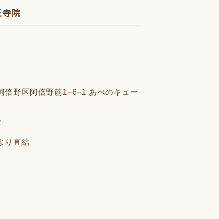
王寺院
倍野区阿倍野筋1−6−1 あべのキュー
2
より直結