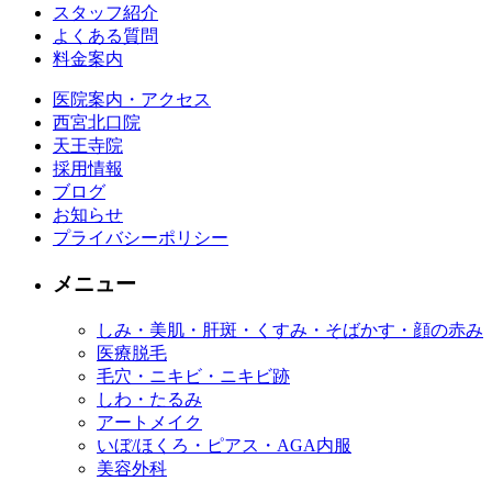
スタッフ紹介
よくある質問
料金案内
医院案内・アクセス
西宮北口院
天王寺院
採用情報
ブログ
お知らせ
プライバシーポリシー
メニュー
しみ・美肌・肝斑・くすみ・そばかす・顔の赤み
医療脱毛
毛穴・ニキビ・ニキビ跡
しわ・たるみ
アートメイク
いぼ/ほくろ・ピアス・AGA内服
美容外科