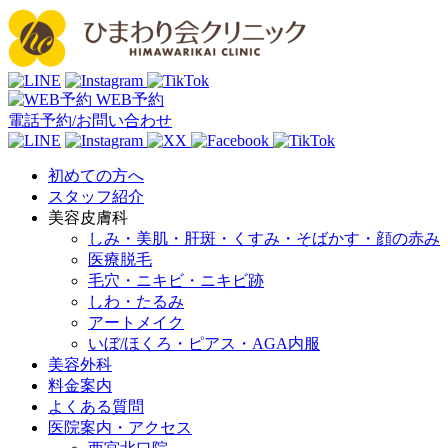
WEB予約
電話予約/お問い合わせ
初めての方へ
スタッフ紹介
美容皮膚科
しみ・美肌・肝斑・くすみ・そばかす・顔の赤み
医療脱毛
毛穴・ニキビ・ニキビ跡
しわ・たるみ
アートメイク
いぼ/ほくろ・ピアス・AGA内服
美容外科
料金案内
よくある質問
医院案内・アクセス