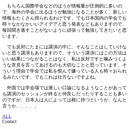
もちろん国際学会などのほうが情報量が圧倒的に多いの
で、海外の学会に出るほうが勉強になることが多く、新しい
情報もたくさん得られるわけです。でも日本国内の学会でも
時々なかなかいいアイデアと思う発表などもありますので、
毎回聞き逃すことがないように頑張って勉強してきたいと思
います。
でも反対にたまには講演の中に、そんなことはしていけな
いと思う講演もありますので、そういう講演にはこの方法は
いい結果につながることはなく、私は反対ですと噛みつくよ
うな意見を言ってあげるのも大切なことと思っています。そ
ういう理由で学会では私を恨んで嫌っている人も時々おられ
るみたいです。でもこれは仕方ないですよね。
外国では学会場では激しい口論になるようなことがあって
も講演のセッションが終ると仲良しだったりすることも多い
のですが、日本人は人によっては根に持つというか、なんと
言うか、、、、。
ALL
Contact